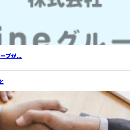
プが...
と