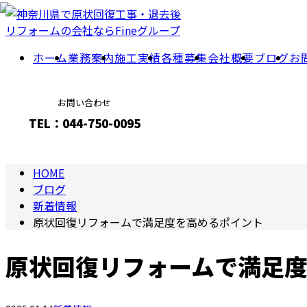
BLOG
ホーム
業務案内
施工実績
各種募集
会社概要
ブログ
お
お問い合わせ
TEL：044-750-0095
HOME
メールフォーム
ブログ
新着情報
原状回復リフォームで満足度を高めるポイント
原状回復リフォームで満足