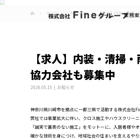
BLOG
お知らせ
【求人】内装・清掃・
ホーム
業務案
【求人】内装・清掃・
協力会社も募集中
2026.05.15
お知らせ
神奈川県川崎市を拠点に一都三県で活動する株式会社Fi
弊社では事業拡大に伴い、クロス施工やハウスクリーニ
「誠実で裏表のない施工」をモットーに、入居者様やオ
確かな技術を身につけ、地域社会の住まいを支えるやり